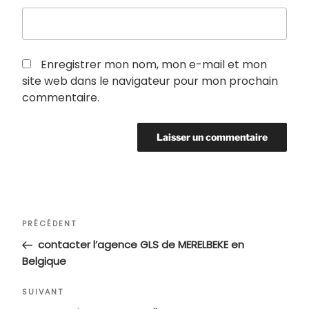
Enregistrer mon nom, mon e-mail et mon
site web dans le navigateur pour mon prochain
commentaire.
Navigation
Article
PRÉCÉDENT
de
précédent
contacter l’agence GLS de MERELBEKE en
l’article
Belgique
Article
SUIVANT