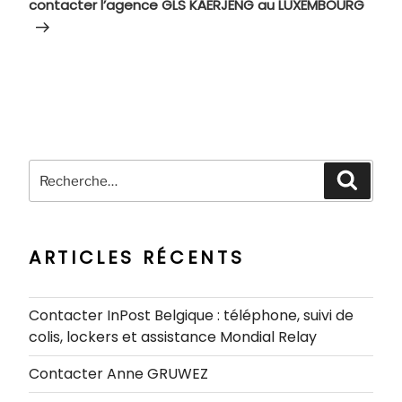
suivant
contacter l’agence GLS KÄERJENG au LUXEMBOURG
Recherche
Recher
pour
:
ARTICLES RÉCENTS
Contacter InPost Belgique : téléphone, suivi de
colis, lockers et assistance Mondial Relay
Contacter Anne GRUWEZ