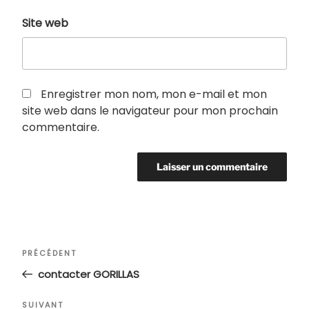
Site web
Enregistrer mon nom, mon e-mail et mon
site web dans le navigateur pour mon prochain
commentaire.
Navigation
Article
PRÉCÉDENT
de
précédent
contacter GORILLAS
l’article
Article
SUIVANT