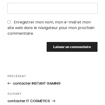
Enregistrer mon nom, mon e-mail et mon
site web dans le navigateur pour mon prochain
commentaire.
Navigation
Article
PRÉCÉDENT
de
précédent
contacter INSTANT GAMING
l’article
Article
SUIVANT
suivant
contacter IT COSMETICS