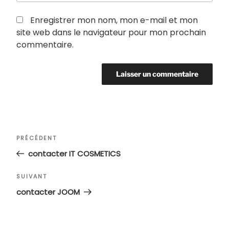
Enregistrer mon nom, mon e-mail et mon
site web dans le navigateur pour mon prochain
commentaire.
Navigation
Article
PRÉCÉDENT
de
précédent
contacter IT COSMETICS
l’article
Article
SUIVANT
suivant
contacter JOOM