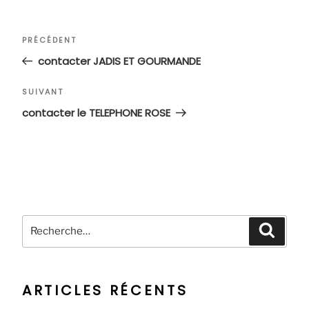
Navigation
Article
PRÉCÉDENT
de
précédent
contacter JADIS ET GOURMANDE
l’article
Article
SUIVANT
suivant
contacter le TELEPHONE ROSE
Recherche
Recher
pour
:
ARTICLES RÉCENTS