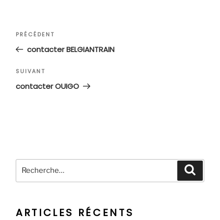
Navigation
Article
PRÉCÉDENT
de
précédent
contacter BELGIANTRAIN
l’article
Article
SUIVANT
suivant
contacter OUIGO
Recherche
Recher
pour
:
ARTICLES RÉCENTS