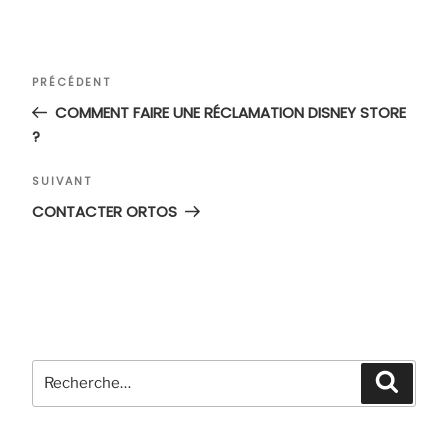
Navigation
Article
PRÉCÉDENT
de
précédent
COMMENT FAIRE UNE RÉCLAMATION DISNEY STORE
l’article
?
Article
SUIVANT
suivant
CONTACTER ORTOS
Recherche
Recher
pour
: