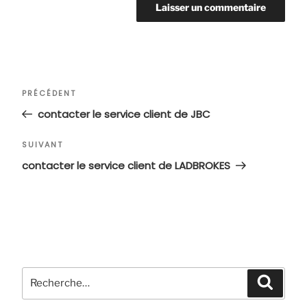
Navigation
Article
PRÉCÉDENT
de
précédent
contacter le service client de JBC
l’article
Article
SUIVANT
suivant
contacter le service client de LADBROKES
Recherche
Recher
pour