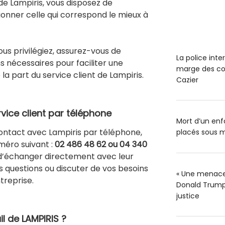
 de Lampiris, vous disposez de
ionner celle qui correspond le mieux à
ous privilégiez, assurez-vous de
La police int
ns nécessaires pour faciliter une
marge des co
la part du service client de Lampiris.
Cazier
rvice client par téléphone
Mort d’un enfa
contact avec Lampiris par téléphone,
placés sous m
éro suivant :
02 486 48 62 ou 04 340
d’échanger directement avec leur
s questions ou discuter de vos besoins
« Une menace 
treprise.
Donald Trump 
justice
il de LAMPIRIS ?