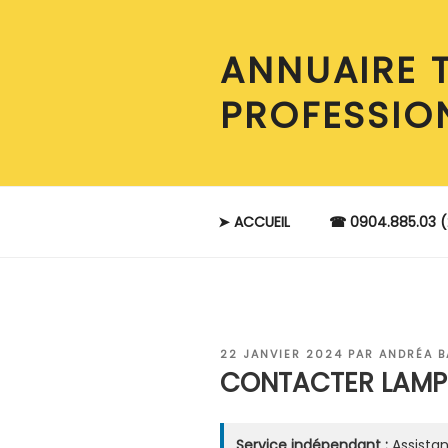
Aller
au
ANNUAIRE 
contenu
principal
PROFESSIO
➤ ACCUEIL
☎ 0904.885.03 (
PUBLIÉ
22 JANVIER 2024
PAR
ANDRÉA 
LE
CONTACTER LAMPI
Service indépendant :
Assistan