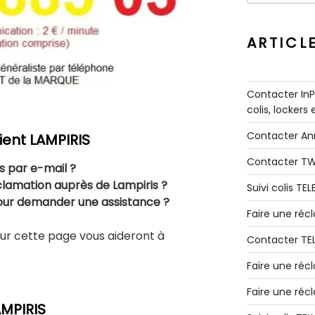
:
ARTICL
Contacter InPo
colis, lockers
Contacter A
ient
LAMPIRIS
Contacter T
 par e-mail ?
lamation auprès de Lampiris ?
Suivi colis TE
our demander une assistance ?
Faire une ré
ur cette page vous aideront à
Contacter TE
Faire une réc
Faire une réc
MPIRIS