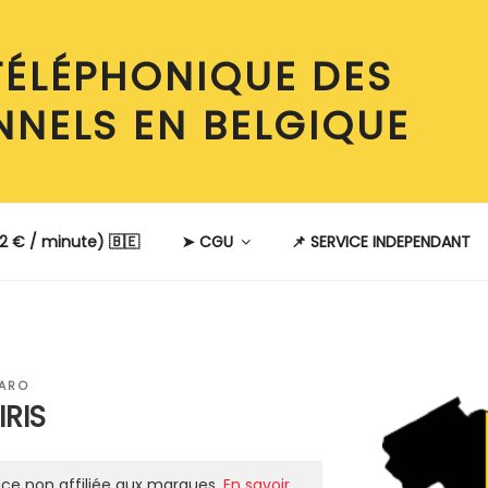
TÉLÉPHONIQUE DES
NNELS EN BELGIQUE
2 € / minute) 🇧🇪
➤ CGU
📌 SERVICE INDEPENDANT
BARO
RIS
ce non affiliée aux marques.
En savoir