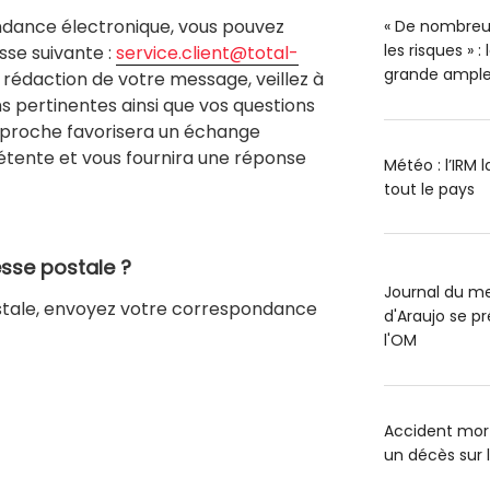
ndance électronique, vous pouvez
« De nombreu
les risques » 
sse suivante :
service.client@total-
grande ample
la rédaction de votre message, veillez à
ns pertinentes ainsi que vos questions
pproche favorisera un échange
étente et vous fournira une réponse
Météo : l’IRM 
tout le pays
resse postale ?
Journal du me
ostale, envoyez votre correspondance
d'Araujo se pr
l'OM
Accident mort
un décès sur 