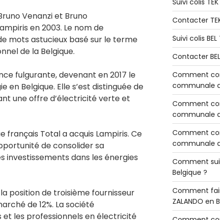
Suivi colis TE
Bruno Venanzi et Bruno
Contacter TE
ampiris en 2003. Le nom de
Suivi colis BE
 de mots astucieux basé sur le terme
nnel de la Belgique.
Contacter BE
nce fulgurante, devenant en 2017 le
Comment cont
communale de
e en Belgique. Elle s’est distinguée de
nt une offre d’électricité verte et
Comment cont
communale de
Comment cont
e français Total a acquis Lampiris. Ce
communale d’
opportunité de consolider sa
s investissements dans les énergies
Comment sui
Belgique ?
Comment fair
la position de troisième fournisseur
ZALANDO en B
arché de 12%. La société
 et les professionnels en électricité
Comment con