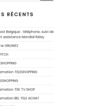
ES RÉCENTS
st Belgique : téléphone, suivi de
 et assistance Mondial Relay
nne GRUWEZ
WITCH
LESHOPPING
clamation TELESHOPPING
LESHOPPING
lamation TEK TV SHOP
lamation BEL TELE ACHAT