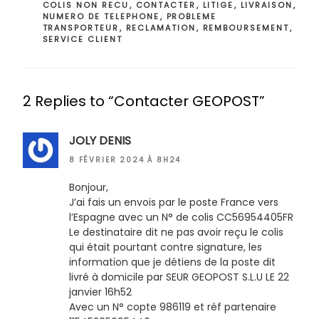
COLIS NON RECU
,
CONTACTER
,
LITIGE
,
LIVRAISON
,
NUMERO DE TELEPHONE
,
PROBLEME
TRANSPORTEUR
,
RECLAMATION
,
REMBOURSEMENT
,
SERVICE CLIENT
2 Replies to “Contacter GEOPOST”
JOLY DENIS
8 FÉVRIER 2024 À 8H24
Bonjour,
J’ai fais un envois par le poste France vers
l’Espagne avec un N° de colis CC56954405FR
Le destinataire dit ne pas avoir reçu le colis
qui était pourtant contre signature, les
information que je détiens de la poste dit
livré à domicile par SEUR GEOPOST S.L.U LE 22
janvier 16h52
Avec un N° copte 986119 et réf partenaire