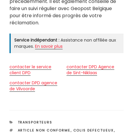
précédemment. Il est également conseillé de
faire un suivi régulier avec Geopost Belgique
pour être informé des progrès de votre
réclamation.
Service indépendant :
Assistance non affiliée aux
marques.
En savoir plus
contacter le service
contacter DPD Agence
client DPD
de Sint-Niklaas
contacter DPD agence
de Vilvoorde
CATÉGORIES
TRANSPORTEURS
ÉTIQUETTES
ARTICLE NON CONFORME
,
COLIS DEFECTUEUX
,