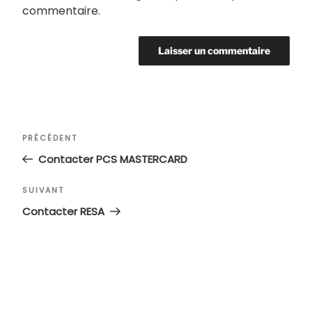
commentaire.
Navigation
Article
PRÉCÉDENT
de
précédent
Contacter PCS MASTERCARD
l’article
Article
SUIVANT
suivant
Contacter RESA