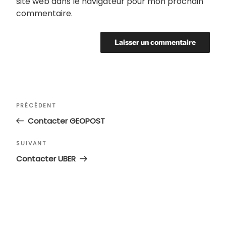
site web dans le navigateur pour mon prochain
commentaire.
Navigation
Article
PRÉCÉDENT
de
précédent
Contacter GEOPOST
l’article
Article
SUIVANT
suivant
Contacter UBER