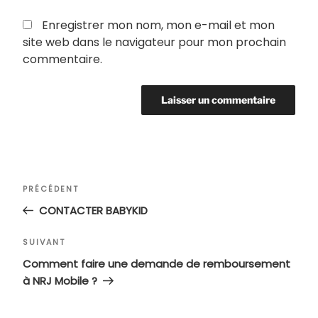
Enregistrer mon nom, mon e-mail et mon
site web dans le navigateur pour mon prochain
commentaire.
Navigation
Article
PRÉCÉDENT
de
précédent
CONTACTER BABYKID
l’article
Article
SUIVANT
suivant
Comment faire une demande de remboursement
à NRJ Mobile ?