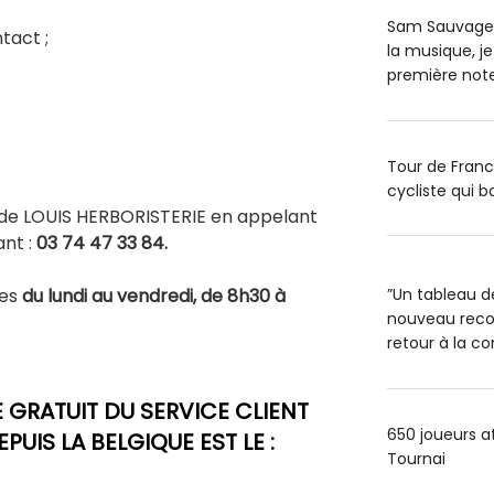
Sam Sauvage : 
tact ;
la musique, je
première note
Tour de Franc
cycliste qui b
e de LOUIS HERBORISTERIE en appelant
ant :
03 74 47 33 84.
les
du lundi au vendredi, de 8h30 à
”Un tableau d
nouveau recor
retour à la c
GRATUIT DU SERVICE CLIENT
650 joueurs a
PUIS LA BELGIQUE EST LE :
Tournai