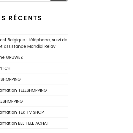
ES RÉCENTS
st Belgique : téléphone, suivi de
 et assistance Mondial Relay
nne GRUWEZ
WITCH
LESHOPPING
clamation TELESHOPPING
LESHOPPING
lamation TEK TV SHOP
lamation BEL TELE ACHAT