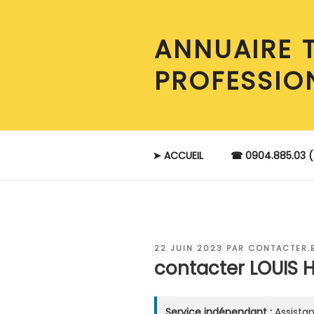
Aller
au
ANNUAIRE 
contenu
principal
PROFESSIO
➤ ACCUEIL
☎ 0904.885.03 (
PUBLIÉ
22 JUIN 2023
PAR
CONTACTER.
LE
contacter LOUIS 
Service indépendant :
Assistan