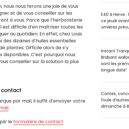
n, nous nous ferons une joie de vous
r et de vous conseiller sur les
E40 à Herve : 
frent à vous. Parce que l’herboristerie
ce jeudi avant
l est difficile d’en maîtriser toutes les
ornières prévu
uer au quotidien. En effet, chez Louis
 des dizaines d’huiles essentielles
e plantes. Difficile alors de s’y
Instant Tranq
x disponibles. C’est pourquoi nous
Brabant wallo
us conseiller sur la solution la plus
sont les premi
longue date”
e contact
Contes, conce
foule d’autres
ue par mail, il suffit d’envoyer votre
dimanche à Br
mail
.
lir le
formulaire de contact