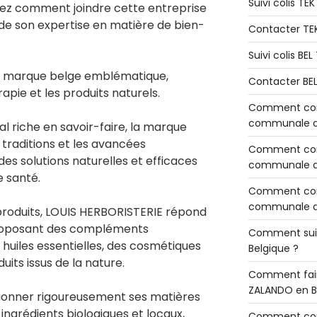
Suivi colis TE
ez comment joindre cette entreprise
de son expertise en matière de bien-
Contacter TE
Suivi colis BE
e marque belge emblématique,
Contacter BE
apie et les produits naturels.
Comment cont
communale de
al riche en savoir-faire, la marque
s traditions et les avancées
Comment cont
 des solutions naturelles et efficaces
communale de
e santé.
Comment cont
communale d’
roduits, LOUIS HERBORISTERIE répond
roposant des compléments
Comment sui
s huiles essentielles, des cosmétiques
Belgique ?
uits issus de la nature.
Comment fair
ZALANDO en B
ionner rigoureusement ses matières
 ingrédients biologiques et locaux,
Comment con