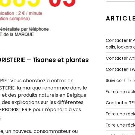
:
ARTICL
Contacter InPo
colis, lockers
Contacter A
ISTERIE – Tisanes et plantes
Contacter T
IE : Vous cherchez à entrer en
Suivi colis TE
STERIE, la marque renommée dans le
Faire une ré
et des produits naturels en Belgique
 des explications sur les différentes
Contacter TE
ERBORISTERIE pour répondre à vos
Faire une réc
.
Faire une réc
dèle, un nouveau consommateur ou