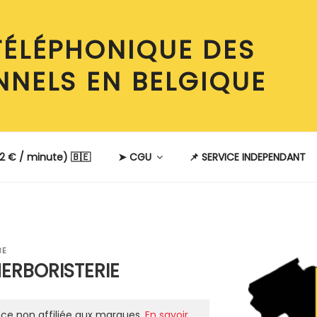
TÉLÉPHONIQUE DES
NNELS EN BELGIQUE
2 € / minute) 🇧🇪
➤ CGU
📌 SERVICE INDEPENDANT
BE
HERBORISTERIE
ce non affiliée aux marques.
En savoir