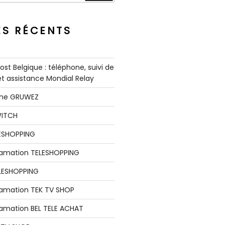
ES RÉCENTS
st Belgique : téléphone, suivi de
 et assistance Mondial Relay
nne GRUWEZ
WITCH
LESHOPPING
clamation TELESHOPPING
LESHOPPING
lamation TEK TV SHOP
lamation BEL TELE ACHAT