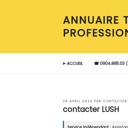
Aller
au
ANNUAIRE 
contenu
principal
PROFESSIO
➤ ACCUEIL
☎ 0904.885.03 (
PUBLIÉ
29 AVRIL 2023
PAR
CONTACTER.
LE
contacter LUSH
Service indépendant :
Assistan