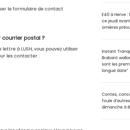
ser le formulaire de contact
E40 à Herve : 
ce jeudi avant
ornières prévu
courrier postal ?
 lettre à LUSH, vous pouvez utiliser
Instant Tranq
ur les contacter :
Brabant wallo
sont les premi
longue date”
Contes, conce
foule d’autres
dimanche à Br