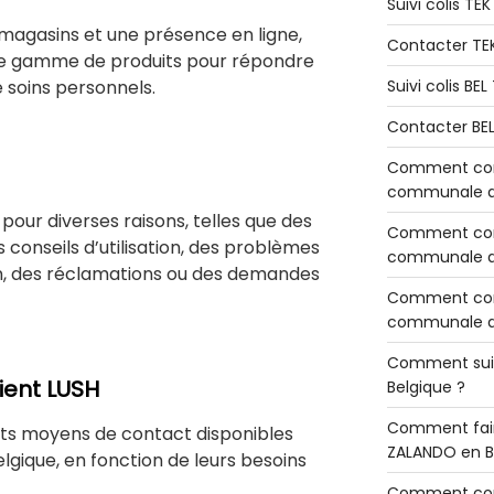
Suivi colis TE
 magasins et une présence en ligne,
Contacter TE
rge gamme de produits pour répondre
 soins personnels.
Suivi colis BE
Contacter BE
Comment cont
communale de
our diverses raisons, telles que des
Comment cont
s conseils d’utilisation, des problèmes
communale de
n, des réclamations ou des demandes
Comment cont
communale d’
Comment sui
lient LUSH
Belgique ?
Comment fair
nts moyens de contact disponibles
ZALANDO en B
elgique, en fonction de leurs besoins
Comment con