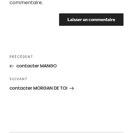
commentaire.
Navigation
Article
PRÉCÉDENT
de
précédent
contacter MANGO
l’article
Article
SUIVANT
suivant
contacter MORGAN DE TOI