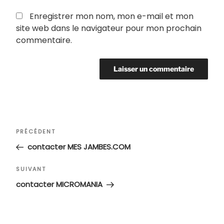
Enregistrer mon nom, mon e-mail et mon
site web dans le navigateur pour mon prochain
commentaire.
Navigation
Article
PRÉCÉDENT
de
précédent
contacter MES JAMBES.COM
l’article
Article
SUIVANT
suivant
contacter MICROMANIA