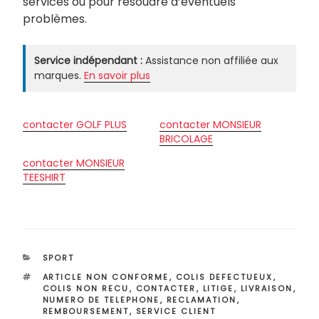
services ou pour résoudre d’éventuels
problèmes.
Service indépendant :
Assistance non affiliée aux
marques.
En savoir plus
contacter GOLF PLUS
contacter MONSIEUR
BRICOLAGE
contacter MONSIEUR
TEESHIRT
CATÉGORIES
SPORT
ÉTIQUETTES
ARTICLE NON CONFORME
,
COLIS DEFECTUEUX
,
COLIS NON RECU
,
CONTACTER
,
LITIGE
,
LIVRAISON
,
NUMERO DE TELEPHONE
,
RECLAMATION
,
REMBOURSEMENT
,
SERVICE CLIENT