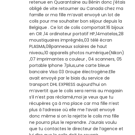
retenue en Quarantaine au Bénin donc j’étais
obligé de vite retourner au Canada chez ma
famille or ma fille m’avait envoyé un lot de
colis pour me souhaiter bon séjour depuis la
Belgique . Ce lot de colis comportait:16 bijoux
en OR ,14 ordinateur portatif HP,14matelas,28
moustiquaires imprégnés,03 télé écran
PLASMA,08panneaux solaires de haut
niveau,10 appareils photos numérique(Nikon)
,07 imprimantes a couleur , 04 scanners, 05
portable Iphone 7plus,une carte bleue
bancaire Visa 03 Groupe électrogène.Elle
avait envoyé par le biais du service de
transport DHL EXPRESS aujourd’hui on
m’avertit que le colis sera remis au magasin
s’il n’est pas réclamé,moi je veux que tu
récupères ça à ma place car ma fille n’est
plus à l’adresse où elle me l’avait envoyé
donc même si on la rejette le colis ma fille
ne pourra plus le reprendre. J’aurais voulu
que tu contactes le directeur de l’agence et