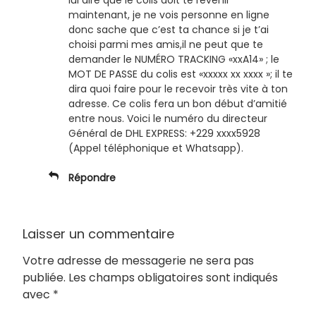
lui dire que le colis doit te revenir
maintenant, je ne vois personne en ligne
donc sache que c’est ta chance si je t’ai
choisi parmi mes amis,il ne peut que te
demander le NUMÉRO TRACKING «xxA14» ; le
MOT DE PASSE du colis est «xxxxx xx xxxx »; il te
dira quoi faire pour le recevoir très vite à ton
adresse. Ce colis fera un bon début d’amitié
entre nous. Voici le numéro du directeur
Général de DHL EXPRESS: +229 xxxx5928
(Appel téléphonique et Whatsapp).
Répondre
Laisser un commentaire
Votre adresse de messagerie ne sera pas
publiée.
Les champs obligatoires sont indiqués
avec
*