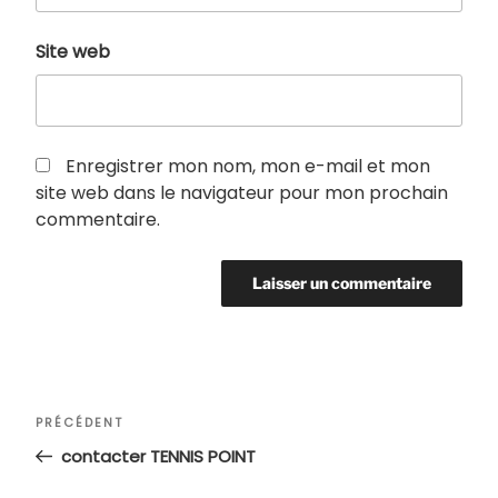
Site web
Enregistrer mon nom, mon e-mail et mon
site web dans le navigateur pour mon prochain
commentaire.
Navigation
Article
PRÉCÉDENT
de
précédent
contacter TENNIS POINT
l’article