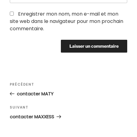
Enregistrer mon nom, mon e-mail et mon
site web dans le navigateur pour mon prochain
commentaire.
Navigation
Article
PRÉCÉDENT
de
précédent
contacter MATY
l’article
Article
SUIVANT
suivant
contacter MAXXESS