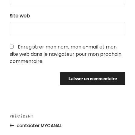
Site web
Enregistrer mon nom, mon e-mail et mon
site web dans le navigateur pour mon prochain
commentaire.
Navigation
Article
PRÉCÉDENT
de
précédent
contacter MYCANAL
l’article