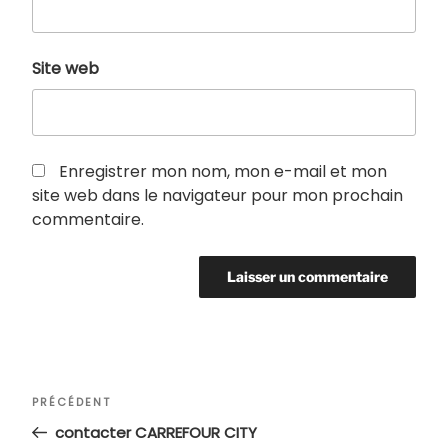
Site web
Enregistrer mon nom, mon e-mail et mon
site web dans le navigateur pour mon prochain
commentaire.
Navigation
Article
PRÉCÉDENT
de
précédent
contacter CARREFOUR CITY
l’article