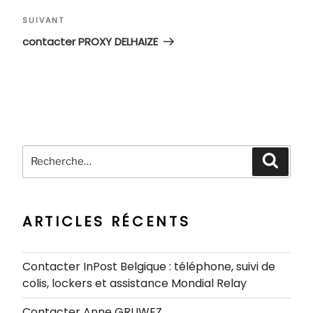
Article
SUIVANT
suivant
contacter PROXY DELHAIZE
Recherche
Recher
pour
:
ARTICLES RÉCENTS
Contacter InPost Belgique : téléphone, suivi de
colis, lockers et assistance Mondial Relay
Contacter Anne GRUWEZ