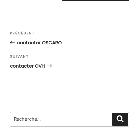
Navigation
Article
PRÉCÉDENT
de
précédent
contacter OSCARO
l’article
Article
SUIVANT
suivant
contacter OVH
Recherche
Recher
pour
: