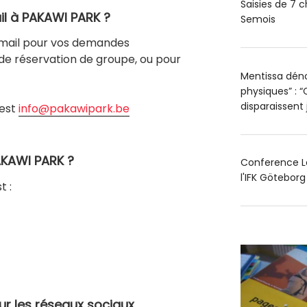
Saisies de 7 c
l à PAKAWI PARK ?
Semois
-mail pour vos demandes
de réservation de groupe, ou pour
Mentissa déno
physiques” : “
disparaissent
 est
info@pakawipark.be
AKAWI PARK ?
Conference Le
l'IFK Götebor
t :
r les réseaux sociaux