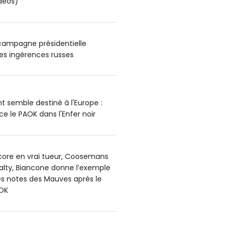
déos)
 campagne présidentielle
es ingérences russes
t semble destiné à l'Europe :
e le PAOK dans l'Enfer noir
core en vrai tueur, Coosemans
alty, Biancone donne l’exemple
es notes des Mauves après le
OK