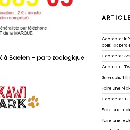
:
ARTICL
Contacter InPo
colis, lockers
Contacter A
 à Baelen – parc zoologique
Contacter T
Suivi colis TE
Faire une ré
Contacter TE
Faire une réc
Faire une réc