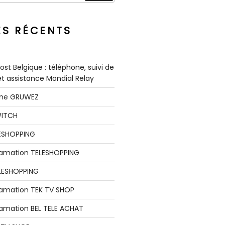
ES RÉCENTS
st Belgique : téléphone, suivi de
 et assistance Mondial Relay
nne GRUWEZ
WITCH
LESHOPPING
clamation TELESHOPPING
LESHOPPING
lamation TEK TV SHOP
lamation BEL TELE ACHAT