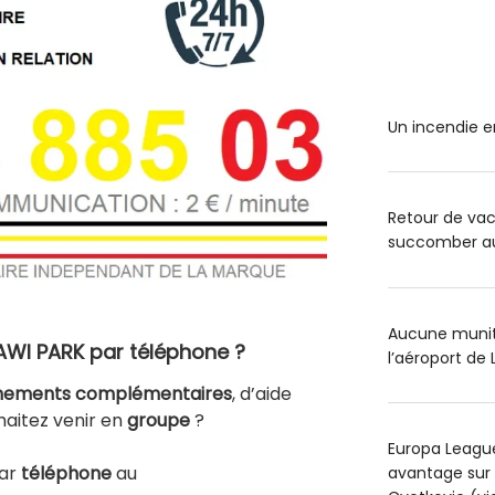
Un incendie e
Retour de va
succomber au 
Aucune muniti
WI PARK par téléphone ?
l’aéroport de 
nements complémentaires
, d’aide
aitez venir en
groupe
?
Europa League
par
téléphone
au
avantage sur