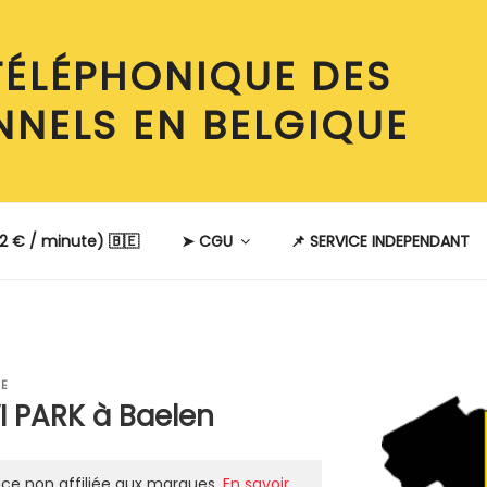
TÉLÉPHONIQUE DES
NNELS EN BELGIQUE
2 € / minute) 🇧🇪
➤ CGU
📌 SERVICE INDEPENDANT
BE
 PARK à Baelen
ce non affiliée aux marques.
En savoir