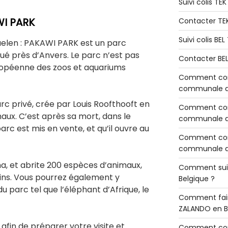
Suivi colis TE
WI PARK
Contacter TE
Suivi colis BE
elen : PAKAWI PARK est un parc
ué près d’Anvers. Le parc n’est pas
Contacter BE
ropéenne des zoos et aquariums
Comment cont
communale de
rc privé, crée par Louis Roofthooft en
Comment cont
maux. C’est après sa mort, dans le
communale de
rc est mis en vente, et qu’il ouvre au
Comment cont
communale d’
a, et abrite 200 espèces d’animaux,
Comment sui
ins. Vous pourrez également y
Belgique ?
u parc tel que l’éléphant d’Afrique, le
Comment fair
ZALANDO en B
 afin de préparer votre visite et
Comment con