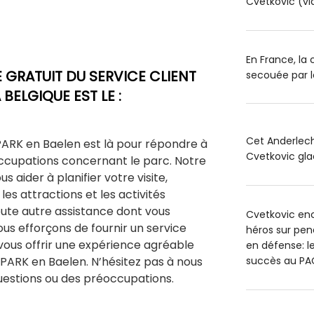
Cvetkovic (vi
En France, la
GRATUIT DU SERVICE CLIENT
secouée par l
BELGIQUE EST LE :
Cet Anderlech
PARK en Baelen est là pour répondre à
Cvetkovic glac
occupations concernant le parc. Notre
s aider à planifier votre visite,
les attractions et les activités
toute autre assistance dont vous
Cvetkovic en
ous efforçons de fournir un service
héros sur pen
 vous offrir une expérience agréable
en défense: l
 PARK en Baelen. N’hésitez pas à nous
succès au PA
uestions ou des préoccupations.