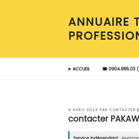
Aller
au
ANNUAIRE 
contenu
principal
PROFESSIO
➤ ACCUEIL
☎ 0904.885.03 (
PUBLIÉ
6 AVRIL 2023
PAR
CONTACTER.
LE
contacter PAKAWI
Service indépendant :
Assistan