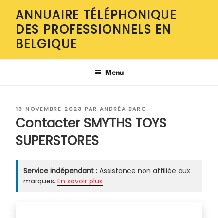
Aller
ANNUAIRE TÉLÉPHONIQUE
au
DES PROFESSIONNELS EN
contenu
principal
BELGIQUE
Menu
PUBLIÉ
13 NOVEMBRE 2023
PAR
ANDRÉA BARO
LE
Contacter SMYTHS TOYS
SUPERSTORES
Service indépendant :
Assistance non affiliée aux
marques.
En savoir plus