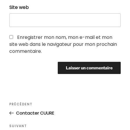
Site web
Enregistrer mon nom, mon e-mail et mon
site web dans le navigateur pour mon prochain
commentaire.
Navigation
Article
PRÉCÉDENT
de
précédent
Contacter CUURE
l’article
Article
SUIVANT