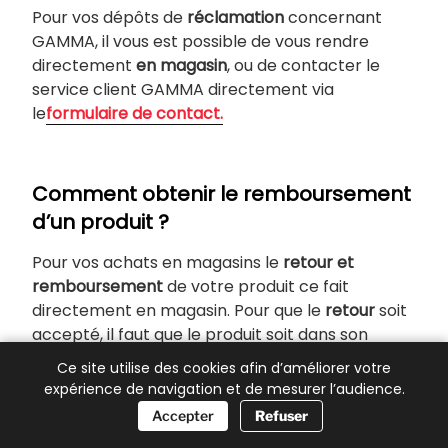
Pour vos dépôts de
réclamation
concernant
GAMMA, il vous est possible de vous rendre
directement
en magasin
, ou de contacter le
service client GAMMA directement via
le
formulaire de contact.
Comment obtenir le remboursement
d’un produit ?
Pour vos achats en magasins le
retour et
remboursement
de votre produit ce fait
directement en magasin. Pour que le
retour
soit
accepté, il faut que le produit soit dans son
emballage d’origine, non utilisé, et vous devrez
Ce site utilise des cookies afin d’améliorer votre
avoir votre ticket de caisse.
expérience de navigation et de mesurer l’audience.
📞 Besoin d’aide ?
Accepter
Refuser
Pour vos commandes en ligne votre
droit de