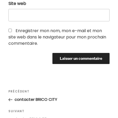
Site web
Enregistrer mon nom, mon e-mail et mon
site web dans le navigateur pour mon prochain
commentaire.
Navigation
Article
PRÉCÉDENT
de
précédent
contacter BRICO CITY
l’article
Article
SUIVANT