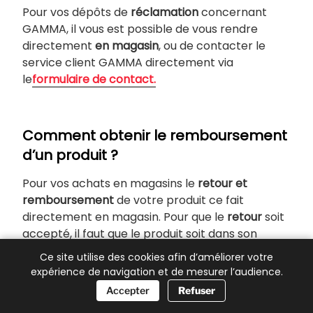
Pour vos dépôts de
réclamation
concernant
GAMMA, il vous est possible de vous rendre
directement
en magasin
, ou de contacter le
service client GAMMA directement via
le
formulaire de contact.
Comment obtenir le remboursement
d’un produit ?
Pour vos achats en magasins le
retour et
remboursement
de votre produit ce fait
directement en magasin. Pour que le
retour
soit
accepté, il faut que le produit soit dans son
emballage d’origine, non utilisé, et vous devrez
Ce site utilise des cookies afin d’améliorer votre
avoir votre ticket de caisse.
expérience de navigation et de mesurer l’audience.
📞 Besoin d’aide ?
Accepter
Refuser
Pour vos commandes en ligne votre
droit de