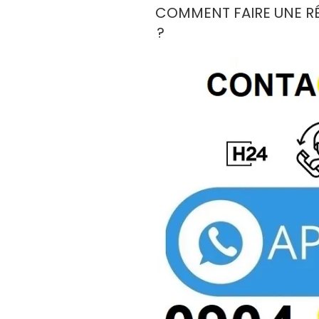
LE
COMMENT FAIRE UNE R
?