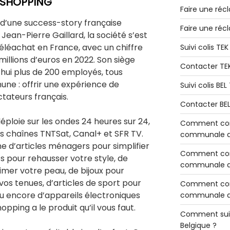
OSHOPPING
Faire une réc
re d’une success-story française
Faire une réc
ean-Pierre Gaillard, la société s’est
téléachat en France, avec un chiffre
Suivi colis TE
millions d’euros en 2022. Son siège
Contacter TE
d’hui plus de 200 employés, tous
ne : offrir une expérience de
Suivi colis BE
tateurs français.
Contacter BE
éploie sur les ondes 24 heures sur 24,
Comment cont
les chaînes TNTSat, Canal+ et SFR TV.
communale de
e d’articles ménagers pour simplifier
Comment cont
s pour rehausser votre style, de
communale de
imer votre peau, de bijoux pour
vos tenues, d’articles de sport pour
Comment cont
 encore d’appareils électroniques
communale d’
pping a le produit qu’il vous faut.
Comment sui
Belgique ?