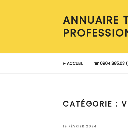
Aller
au
ANNUAIRE 
contenu
principal
PROFESSIO
➤ ACCUEIL
☎ 0904.885.03 (
CATÉGORIE :
V
PUBLIÉ
19 FÉVRIER 2024