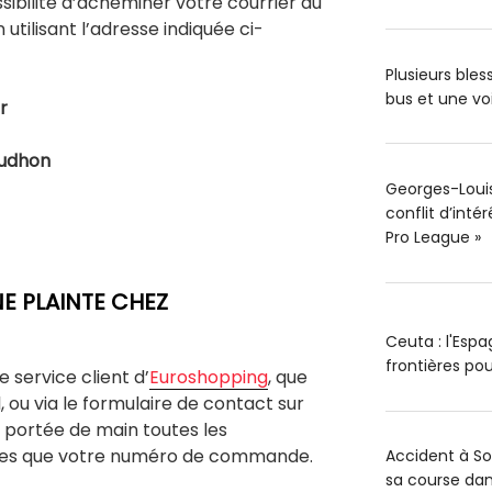
ssibilité d’acheminer votre courrier au
 utilisant l’adresse indiquée ci-
Plusieurs ble
bus et une vo
r
oudhon
Georges-Louis 
conflit d’inté
Pro League »
 PLAINTE CHEZ
Ceuta : l'Esp
frontières pou
service client d’
Euroshopping
, que
, ou via le formulaire de contact sur
 à portée de main toutes les
lles que votre numéro de commande.
Accident à S
sa course dan