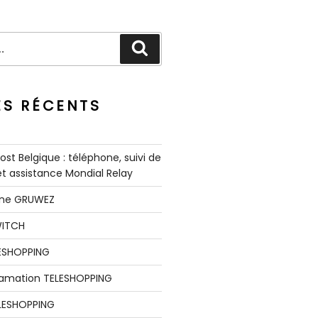
Recherche
ES RÉCENTS
st Belgique : téléphone, suivi de
 et assistance Mondial Relay
nne GRUWEZ
WITCH
LESHOPPING
clamation TELESHOPPING
LESHOPPING