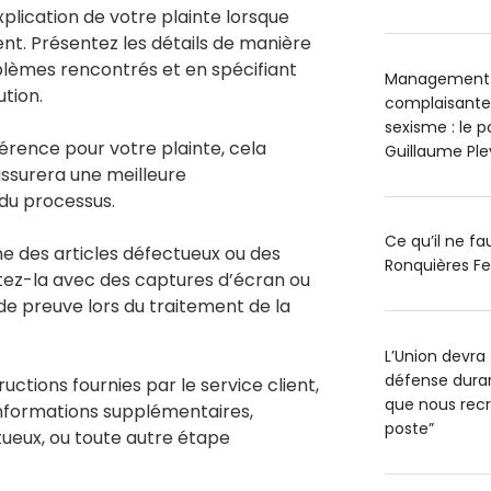
xplication de votre plainte lorsque
ent. Présentez les détails de manière
oblèmes rencontrés et en spécifiant
Management t
ution.
complaisantes
sexisme : le 
ence pour votre plainte, cela
Guillaume Pl
t assurera une meilleure
du processus.
Ce qu’il ne f
e des articles défectueux ou des
Ronquières Fe
ez-la avec des captures d’écran ou
de preuve lors du traitement de la
L’Union devra 
défense durant
uctions fournies par le service client,
que nous recr
 informations supplémentaires,
poste”
ueux, ou toute autre étape