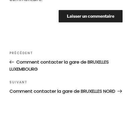
Navigation
Article
PRÉCÉDENT
de
précédent
Comment contacter la gare de BRUXELLES
l’article
LUXEMBOURG
Article
SUIVANT
suivant
Comment contacter la gare de BRUXELLES NORD