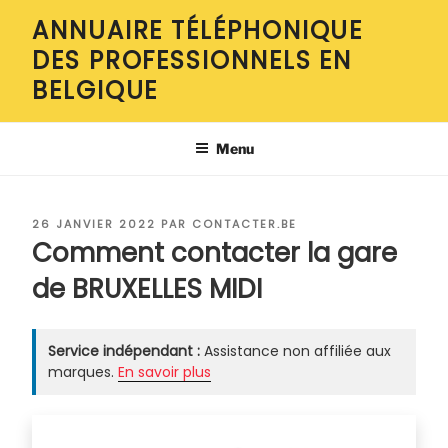
Aller
ANNUAIRE TÉLÉPHONIQUE
au
DES PROFESSIONNELS EN
contenu
principal
BELGIQUE
Menu
PUBLIÉ
26 JANVIER 2022
PAR
CONTACTER.BE
LE
Comment contacter la gare
de BRUXELLES MIDI
Service indépendant :
Assistance non affiliée aux
marques.
En savoir plus