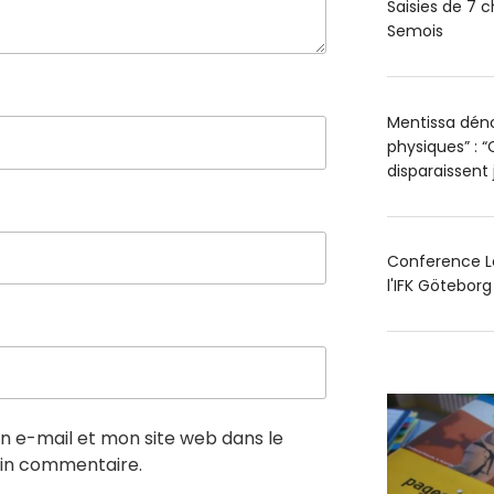
Saisies de 7 c
Semois
Mentissa déno
physiques” : “
disparaissent
Conference Le
l'IFK Götebor
 e-mail et mon site web dans le
in commentaire.