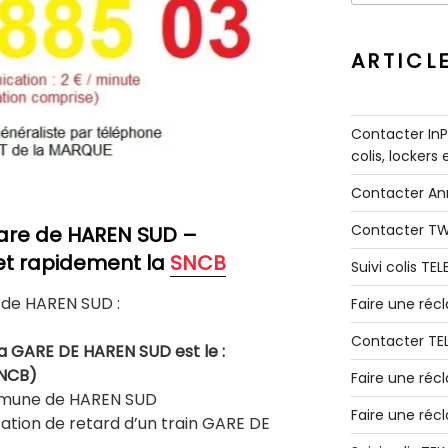
:
ARTICL
Contacter InPo
colis, lockers
Contacter A
Contacter T
are de HAREN SUD –
et rapidement la
SNCB
Suivi colis TE
de HAREN SUD :
Faire une ré
Contacter TE
a GARE DE HAREN SUD est le :
SNCB)
Faire une réc
mmune de HAREN SUD
Faire une réc
tion de retard d’un train GARE DE