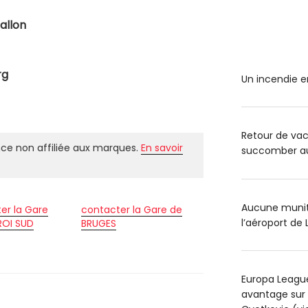
allon
rg
Un incendie e
Retour de va
ce non affiliée aux marques.
En savoir
succomber au 
Aucune muniti
er la Gare
contacter la Gare de
l’aéroport de 
ROI SUD
BRUGES
Europa League
avantage sur