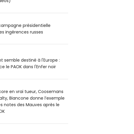
déos)
 campagne présidentielle
es ingérences russes
t semble destiné à l'Europe :
e le PAOK dans l'Enfer noir
core en vrai tueur, Coosemans
alty, Biancone donne l’exemple
es notes des Mauves après le
OK