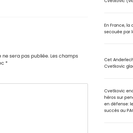
Cvetkovic (vi
En France, la
secouée par l
 ne sera pas publiée.
Les champs
Cet Anderlech
vec
*
Cvetkovic glac
Cvetkovic en
héros sur pen
en défense: l
succès au PA