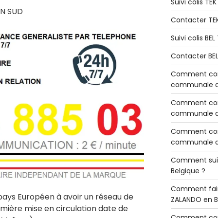
Suivi colis TE
EN SUD
Contacter TE
Suivi colis BE
Contacter BE
Comment cont
communale de
Comment cont
communale de
Comment cont
communale d’
Comment sui
Belgique ?
Comment fair
 pays Européen à avoir un réseau de
ZALANDO en B
emière mise en circulation date de
Comment con