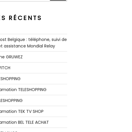
ES RÉCENTS
st Belgique : téléphone, suivi de
 et assistance Mondial Relay
nne GRUWEZ
WITCH
LESHOPPING
clamation TELESHOPPING
LESHOPPING
lamation TEK TV SHOP
lamation BEL TELE ACHAT