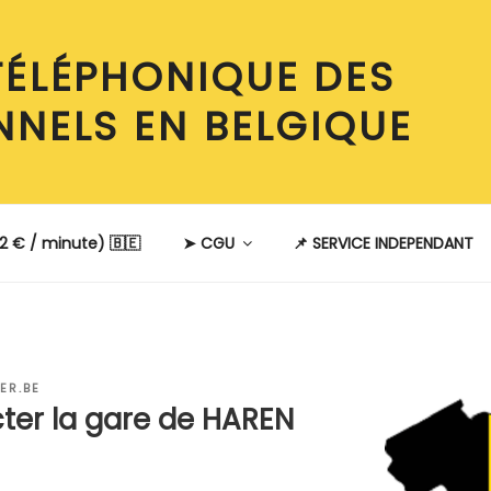
TÉLÉPHONIQUE DES
NNELS EN BELGIQUE
2 € / minute) 🇧🇪
➤ CGU
📌 SERVICE INDEPENDANT
ER.BE
er la gare de HAREN