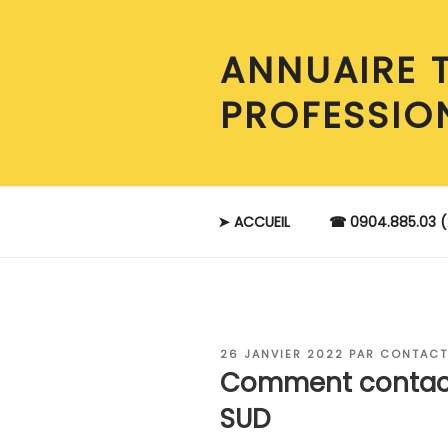
Aller
au
ANNUAIRE 
contenu
principal
PROFESSIO
➤ ACCUEIL
☎ 0904.885.03 (
PUBLIÉ
26 JANVIER 2022
PAR
CONTACT
LE
Comment contact
SUD