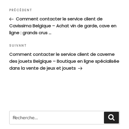
Navigation
Article
PRÉCÉDENT
de
précédent
Comment contacter le service client de
l’article
Cavissima Belgique – Achat vin de garde, cave en
ligne : grands crus …
Article
SUIVANT
suivant
Comment contacter le service client de caverne
des jouets Belgique – Boutique en ligne spécialisée
dans la vente de jeux et jouets
Recherche
Recher
pour
: