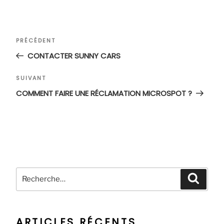
Navigation
Article
PRÉCÉDENT
de
précédent
CONTACTER SUNNY CARS
l’article
Article
SUIVANT
suivant
COMMENT FAIRE UNE RÉCLAMATION MICROSPOT ?
Recherche
Recher
pour
:
ARTICLES RÉCENTS