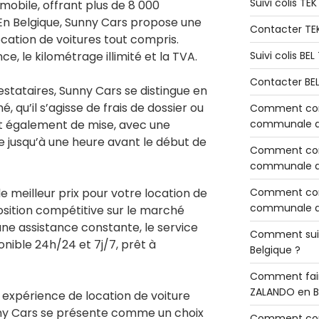
Suivi colis TE
mobile, offrant plus de 8 000
En Belgique, Sunny Cars propose une
Contacter TE
location de voitures tout compris.
e, le kilométrage illimité et la TVA.
Suivi colis BE
Contacter BE
stataires, Sunny Cars se distingue en
, qu’il s’agisse de frais de dossier ou
Comment cont
st également de mise, avec une
communale de
te jusqu’à une heure avant le début de
Comment cont
communale de
le meilleur prix pour votre location de
Comment cont
communale d’
position compétitive sur le marché
une assistance constante, le service
Comment sui
onible 24h/24 et 7j/7, prêt à
Belgique ?
Comment fair
ZALANDO en B
e expérience de location de voiture
nny Cars se présente comme un choix
Comment con