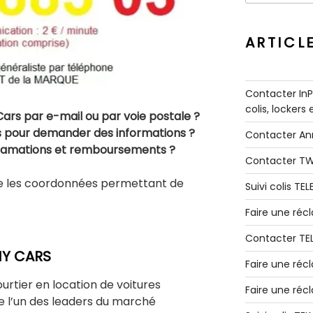
:
ARTICL
Contacter InPo
colis, lockers
s par e-mail ou par voie postale ?
 pour demander des informations ?
Contacter A
clamations et remboursements ?
Contacter T
que les coordonnées permettant de
Suivi colis TE
Faire une ré
Contacter TE
NY CARS
Faire une réc
urtier en location de voitures
Faire une réc
 l’un des leaders du marché