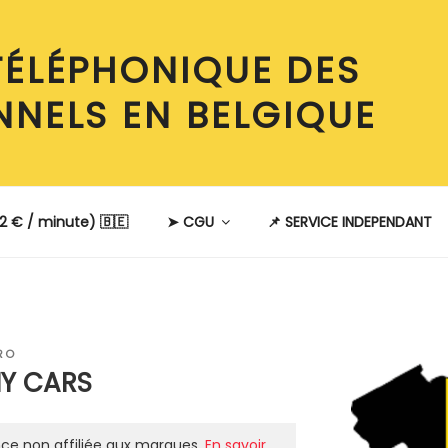
TÉLÉPHONIQUE DES
NNELS EN BELGIQUE
2 € / minute) 🇧🇪
➤ CGU
📌 SERVICE INDEPENDANT
RO
Y CARS
ce non affiliée aux marques.
En savoir