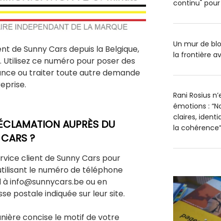
continu" pour 
Un mur de blo
ent de Sunny Cars depuis la Belgique,
la frontière av
 Utilisez ce numéro pour poser des
stance ou traiter toute autre demande
eprise.
Rani Rosius n
émotions : “No
claires, ident
ÉCLAMATION AUPRÈS DU
la cohérence
 CARS ?
vice client de Sunny Cars pour
tilisant le numéro de téléphone
l à info@sunnycars.be ou en
se postale indiquée sur leur site.
ière concise le motif de votre