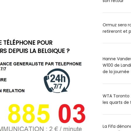
son retour
Ormuz sera ro
retireront et p
E TÉLÉPHONE POUR
 DEPUIS LA BELGIQUE ?
Hanne Vandewi
W100 de Landis
de la journée
WTA Toronto : 
les quarts de 
La Fifa dénon