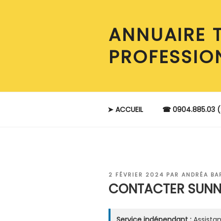
Aller
au
ANNUAIRE 
contenu
principal
PROFESSIO
➤ ACCUEIL
☎ 0904.885.03 (
PUBLIÉ
2 FÉVRIER 2024
PAR
ANDRÉA BA
LE
CONTACTER SUNN
Service indépendant :
Assistan