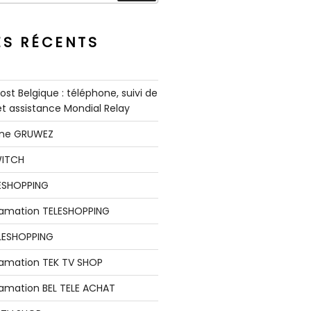
ES RÉCENTS
st Belgique : téléphone, suivi de
 et assistance Mondial Relay
nne GRUWEZ
WITCH
LESHOPPING
clamation TELESHOPPING
LESHOPPING
lamation TEK TV SHOP
lamation BEL TELE ACHAT