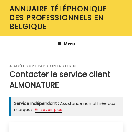
Aller
ANNUAIRE TÉLÉPHONIQUE
au
DES PROFESSIONNELS EN
contenu
principal
BELGIQUE
Menu
PUBLIÉ
4 AOÛT 2021
PAR
CONTACTER.BE
LE
Contacter le service client
ALMONATURE
Service indépendant :
Assistance non affiliée aux
marques.
En savoir plus