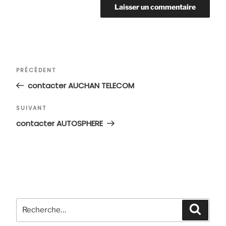
Navigation
Article
PRÉCÉDENT
de
précédent
contacter AUCHAN TELECOM
l’article
Article
SUIVANT
suivant
contacter AUTOSPHERE
Recherche
Recher
pour