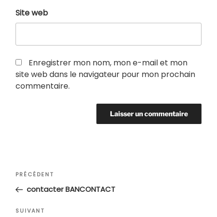
Site web
Enregistrer mon nom, mon e-mail et mon
site web dans le navigateur pour mon prochain
commentaire.
Navigation
Article
PRÉCÉDENT
de
précédent
contacter BANCONTACT
l’article
Article
SUIVANT