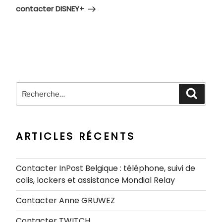
suivant
contacter DISNEY+
Recherche
Recher
pour
:
ARTICLES RÉCENTS
Contacter InPost Belgique : téléphone, suivi de
colis, lockers et assistance Mondial Relay
Contacter Anne GRUWEZ
Contacter TWITCH