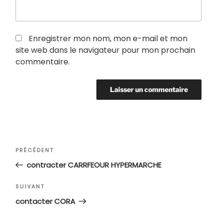
Enregistrer mon nom, mon e-mail et mon
site web dans le navigateur pour mon prochain
commentaire.
Navigation
Article
PRÉCÉDENT
de
précédent
contracter CARRFEOUR HYPERMARCHE
l’article
Article
SUIVANT
suivant
contacter CORA