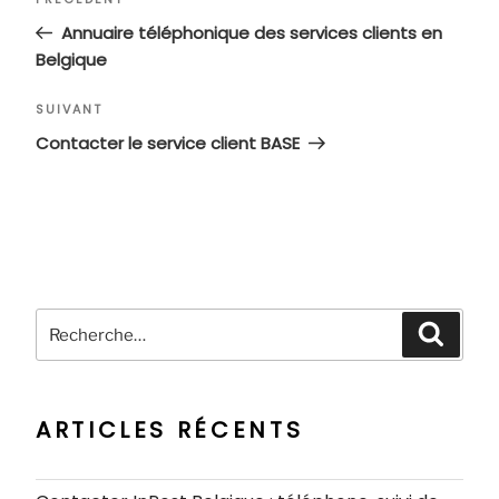
Article
de
précédent
Annuaire téléphonique des services clients en
l’article
Belgique
Article
SUIVANT
suivant
Contacter le service client BASE
Recherche
Recher
pour
:
ARTICLES RÉCENTS