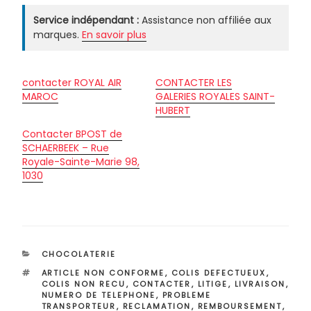
Service indépendant :
Assistance non affiliée aux
marques.
En savoir plus
contacter ROYAL AIR
CONTACTER LES
MAROC
GALERIES ROYALES SAINT-
HUBERT
Contacter BPOST de
SCHAERBEEK – Rue
Royale-Sainte-Marie 98,
1030
CATÉGORIES
CHOCOLATERIE
ÉTIQUETTES
ARTICLE NON CONFORME
,
COLIS DEFECTUEUX
,
COLIS NON RECU
,
CONTACTER
,
LITIGE
,
LIVRAISON
,
NUMERO DE TELEPHONE
,
PROBLEME
TRANSPORTEUR
,
RECLAMATION
,
REMBOURSEMENT
,