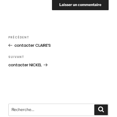
Navigation
Article
PRÉCÉDENT
de
précédent
contacter CLAIRE’S
l’article
Article
SUIVANT
suivant
contacter NICKEL
Recherche
Recher
pour