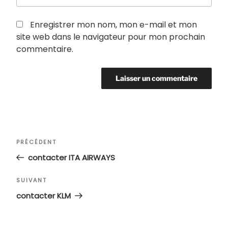
Enregistrer mon nom, mon e-mail et mon
site web dans le navigateur pour mon prochain
commentaire.
Navigation
Article
PRÉCÉDENT
de
précédent
contacter ITA AIRWAYS
l’article
Article
SUIVANT
suivant
contacter KLM