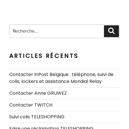
Recherche
Recher
pour
:
ARTICLES RÉCENTS
Contacter InPost Belgique : téléphone, suivi de
colis, lockers et assistance Mondial Relay
Contacter Anne GRUWEZ
Contacter TWITCH
Suivi colis TELESHOPPING
Faire une réclamation TELESHOPPING