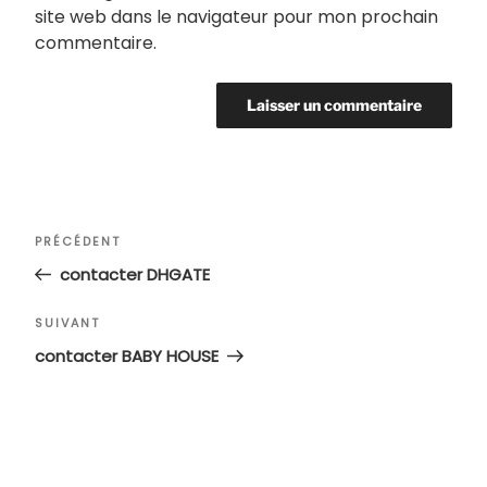
site web dans le navigateur pour mon prochain
commentaire.
Navigation
Article
PRÉCÉDENT
de
précédent
contacter DHGATE
l’article
Article
SUIVANT
suivant
contacter BABY HOUSE