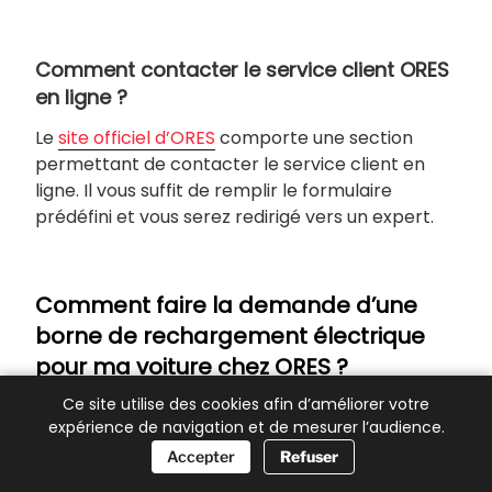
Comment contacter le service client ORES
en ligne ?
Le
site officiel d’ORES
comporte une section
permettant de contacter le service client en
ligne. Il vous suffit de remplir le formulaire
prédéfini et vous serez redirigé vers un expert.
Comment faire la demande d’une
borne de rechargement électrique
pour ma voiture chez ORES ?
Ce site utilise des cookies afin d’améliorer votre
Pour faire une demande de borne de
expérience de navigation et de mesurer l’audience.
rechargement électrique pour votre voiture
📞 Besoin d’aide ?
Accepter
Refuser
chez ORES, contacter directement leur service
clientèle au
078/15.78.01
. Ils pourront vous