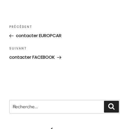
Navigation
Article
PRÉCÉDENT
de
précédent
contacter EUROPCAR
l’article
Article
SUIVANT
suivant
contacter FACEBOOK
Recherche
Recher
pour
: