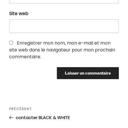
Site web
Enregistrer mon nom, mon e-mail et mon
site web dans le navigateur pour mon prochain
commentaire.
Navigation
Article
PRÉCÉDENT
de
précédent
contacter BLACK & WHITE
l’article