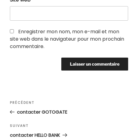
Enregistrer mon nom, mon e-mail et mon
site web dans le navigateur pour mon prochain
commentaire.
Navigation
Article
PRÉCÉDENT
de
précédent
contacter GOTOGATE
l’article
Article
SUIVANT
suivant
contacter HELLO BANK