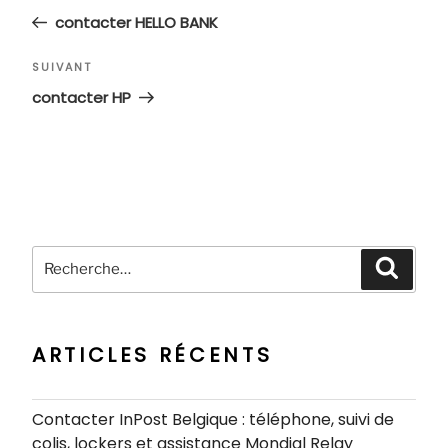
de
précédent
contacter HELLO BANK
l’article
Article
SUIVANT
suivant
contacter HP
Recherche
Recher
pour
:
ARTICLES RÉCENTS
Contacter InPost Belgique : téléphone, suivi de
colis, lockers et assistance Mondial Relay