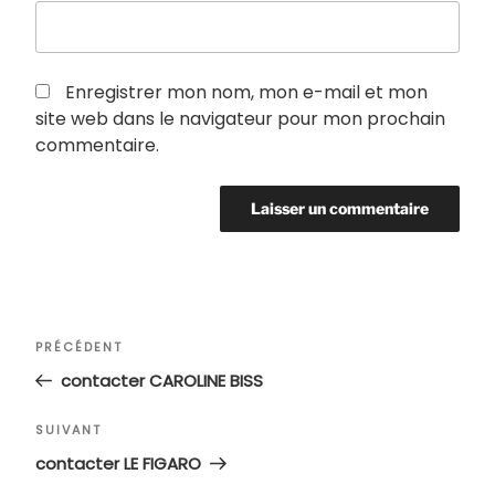
Enregistrer mon nom, mon e-mail et mon
site web dans le navigateur pour mon prochain
commentaire.
Navigation
Article
PRÉCÉDENT
de
précédent
contacter CAROLINE BISS
l’article
Article
SUIVANT
suivant
contacter LE FIGARO