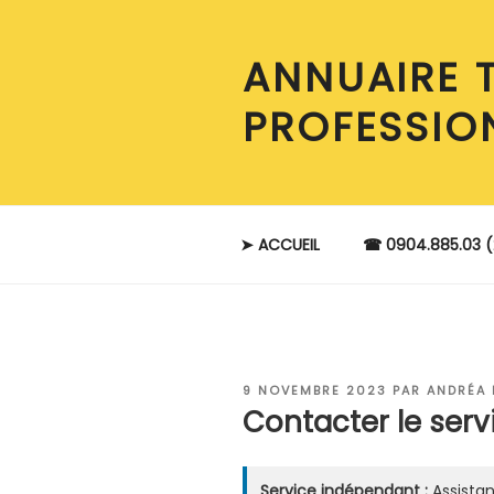
Aller
au
ANNUAIRE 
contenu
principal
PROFESSIO
➤ ACCUEIL
☎ 0904.885.03 (
PUBLIÉ
9 NOVEMBRE 2023
PAR
ANDRÉA
LE
Contacter le serv
Service indépendant :
Assistan