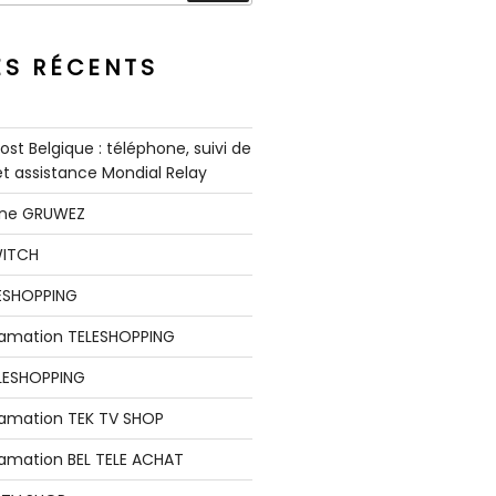
ES RÉCENTS
st Belgique : téléphone, suivi de
 et assistance Mondial Relay
nne GRUWEZ
WITCH
LESHOPPING
clamation TELESHOPPING
LESHOPPING
lamation TEK TV SHOP
lamation BEL TELE ACHAT