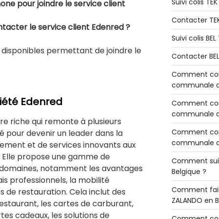
Suivi colis TE
ne pour joindre le service client
Contacter TE
tacter le service client Edenred ?
Suivi colis BE
 disponibles permettant de joindre le
Contacter BE
Comment cont
communale de
ciété Edenred
Comment cont
communale de
re riche qui remonte à plusieurs
Comment cont
é pour devenir un leader dans la
communale d’
aiement et de services innovants aux
. Elle propose une gamme de
Comment sui
rs domaines, notamment les avantages
Belgique ?
ais professionnels, la mobilité
Comment fair
s de restauration. Cela inclut des
ZALANDO en B
estaurant, les cartes de carburant,
rtes cadeaux, les solutions de
Comment con