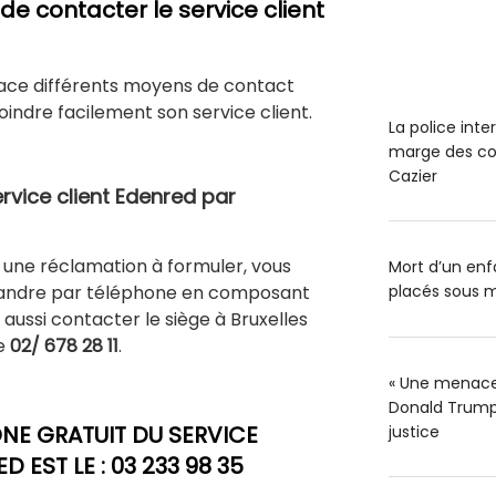
de contacter le service client
lace différents moyens de contact
oindre facilement son service client.
La police int
marge des co
Cazier
vice client Edenred par
u une réclamation à formuler, vous
Mort d’un enfa
Flandre par téléphone en composant
placés sous m
 aussi contacter le siège à Bruxelles
le
02/ 678 28 11
.
« Une menace 
Donald Trump 
NE GRATUIT DU SERVICE
justice
 EST LE : 03 233 98 35