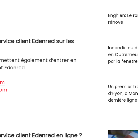
Enghien: Le r
rénové
vice client Edenred sur les
Incendie au 
en Outremeus
rmettent également d’entrer en
par la fenêtre
nt Edenred.
om
Un premier tr
com
d’Hyon, à Mon
dernière ligne
vice client Edenred en ligne ?