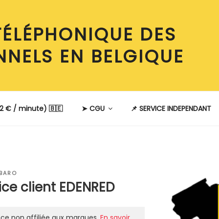
TÉLÉPHONIQUE DES
NNELS EN BELGIQUE
2 € / minute) 🇧🇪
➤ CGU
📌 SERVICE INDEPENDANT
 BARO
ice client EDENRED
ce non affiliée aux marques.
En savoir