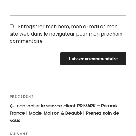
Enregistrer mon nom, mon e-mail et mon
site web dans le navigateur pour mon prochain
commentaire.
Navigation
Article
PRÉCÉDENT
de
précédent
contacter le service client PRIMARK – Primark
l’article
France | Mode, Maison & Beauté | Prenez soin de
vous
Article
SUIVANT