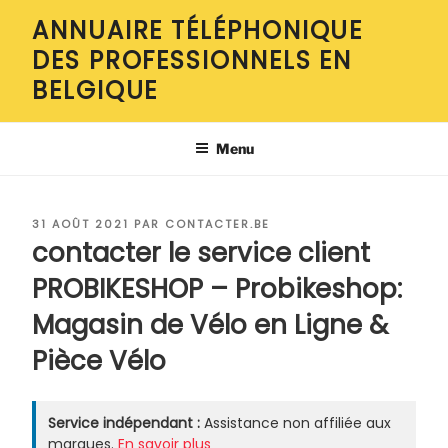
Aller
ANNUAIRE TÉLÉPHONIQUE
au
DES PROFESSIONNELS EN
contenu
principal
BELGIQUE
Menu
PUBLIÉ
31 AOÛT 2021
PAR
CONTACTER.BE
LE
contacter le service client
PROBIKESHOP – Probikeshop:
Magasin de Vélo en Ligne &
Pièce Vélo
Service indépendant :
Assistance non affiliée aux
marques.
En savoir plus