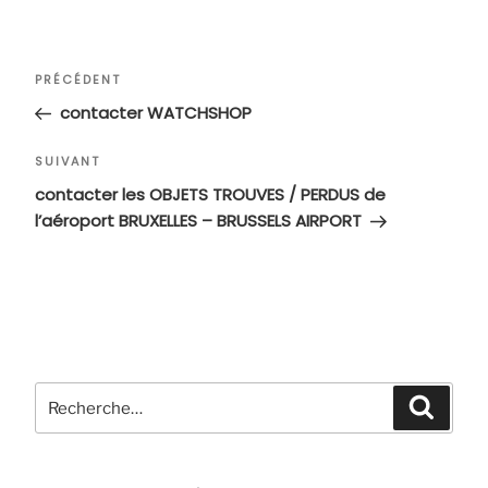
Navigation
Article
PRÉCÉDENT
de
précédent
contacter WATCHSHOP
l’article
Article
SUIVANT
suivant
contacter les OBJETS TROUVES / PERDUS de
l’aéroport BRUXELLES – BRUSSELS AIRPORT
Recherche
Recher
pour
: