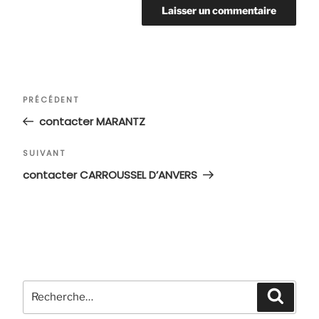
Navigation
Article
PRÉCÉDENT
de
précédent
contacter MARANTZ
l’article
Article
SUIVANT
suivant
contacter CARROUSSEL D’ANVERS
Recherche
Recher
pour